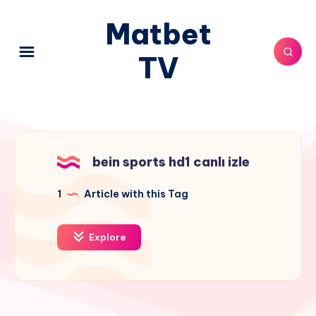
Matbet
TV
bein sports hd1 canlı izle
1
Article with this Tag
Explore