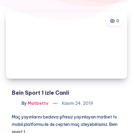
0
Bein Sport 1 izle Canli
By
Matbettv
Kasım 24, 2019
Maç yayınlarını bedava şifresiz yayınlayan matbet tv
mobil platformu ile de cepten maç izleyebilrisiniz. Bein
sport 1…