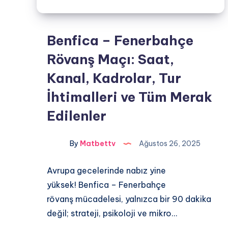
Benfica – Fenerbahçe
Rövanş Maçı: Saat,
Kanal, Kadrolar, Tur
İhtimalleri ve Tüm Merak
Edilenler
By
Matbettv
Ağustos 26, 2025
Avrupa gecelerinde nabız yine
yüksek! Benfica – Fenerbahçe
rövanş mücadelesi, yalnızca bir 90 dakika
değil; strateji, psikoloji ve mikro…