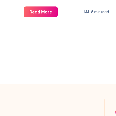
Benfica
Read More
8 min read
–
Fenerbahçe
Rövanş
Maçı:
Saat,
Kanal,
Kadrolar,
Tur
İhtimalleri
ve
Tüm
Merak
Edilenler