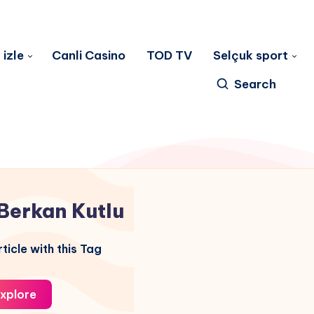
 izle
Canli Casino
TOD TV
Selçuk sport
Search
Berkan Kutlu
ticle with this Tag
xplore