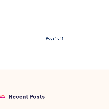
Page 1 of 1
Recent Posts