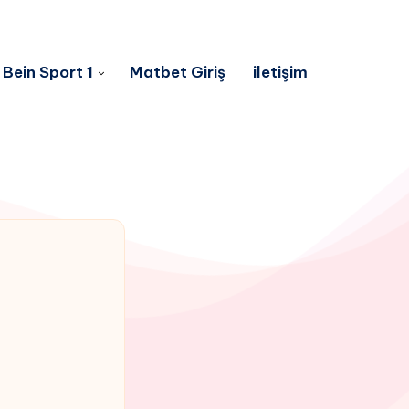
Bein Sport 1
Matbet Giriş
iletişim