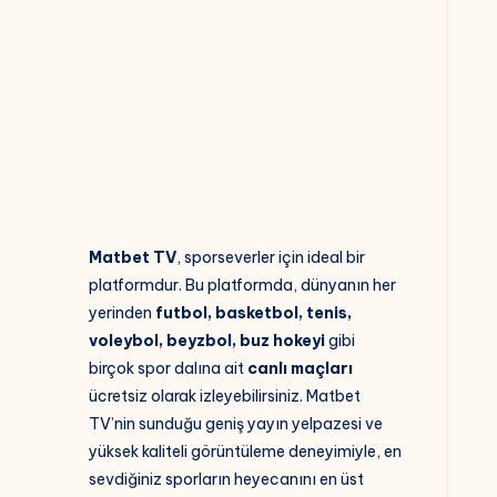
Matbet TV
, sporseverler için ideal bir
platformdur. Bu platformda, dünyanın her
yerinden
futbol, basketbol, tenis,
voleybol, beyzbol, buz hokeyi
gibi
birçok spor dalına ait
canlı maçları
ücretsiz olarak izleyebilirsiniz. Matbet
TV’nin sunduğu geniş yayın yelpazesi ve
yüksek kaliteli görüntüleme deneyimiyle, en
sevdiğiniz sporların heyecanını en üst