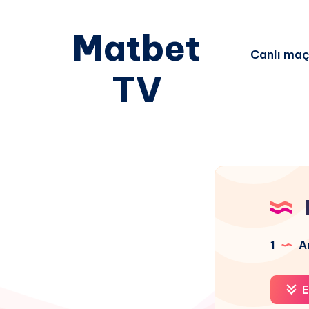
Matbet
Canlı maç
TV
1
Ar
E