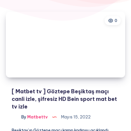
0
[ Matbet tv ] Göztepe Beşiktaş maçı
canli izle, şifresiz HD Bein sport mat bet
tv izle
By
Matbettv
Mayıs 15, 2022
Beşiktaş’ın Göztepe maçı kamp kadrosu açıklandı.