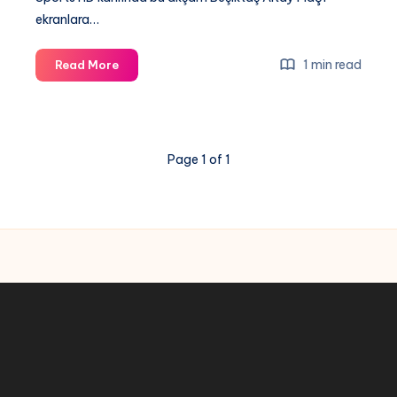
ekranlara…
[
1 min read
Read More
Selcuk
sport
]
Beşiktaş
Page 1 of 1
Altay
Maçı
canli
izle,
Şifresiz
izle
HD