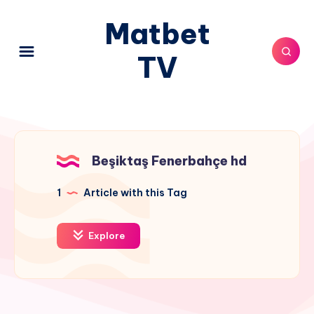
Matbet
TV
Beşiktaş Fenerbahçe hd
1
Article with this Tag
Explore