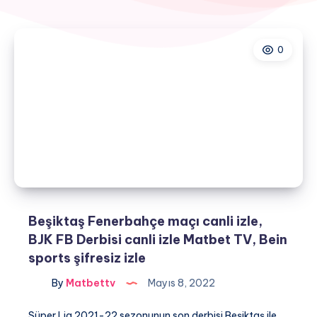
0
Beşiktaş Fenerbahçe maçı canli izle,
BJK FB Derbisi canli izle Matbet TV, Bein
sports şifresiz izle
By
Matbettv
Mayıs 8, 2022
Süper Lig 2021-22 sezonunun son derbisi Beşiktaş ile