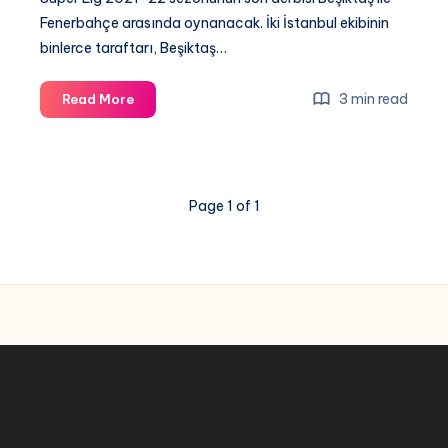
Fenerbahçe arasında oynanacak. İki İstanbul ekibinin
binlerce taraftarı, Beşiktaş…
Beşiktaş
3 min read
Read More
Fenerbahçe
maçı
canli
izle,
Page 1 of 1
BJK
FB
Derbisi
canli
izle
Matbet
TV,
Bein
sports
şifresiz
izle