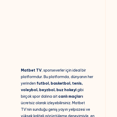
izle
Matbet TV
, sporseverler için ideal bir
platformdur. Bu platformda, dünyanın her
yerinden
futbol, basketbol, tenis,
voleybol, beyzbol, buz hokeyi
gibi
birçok spor dalına ait
canlı maçları
ücretsiz olarak izleyebilirsiniz. Matbet
TV’nin sunduğu geniş yayın yelpazesi ve
yüksek kaliteli görüntüleme deneyimiyle, en