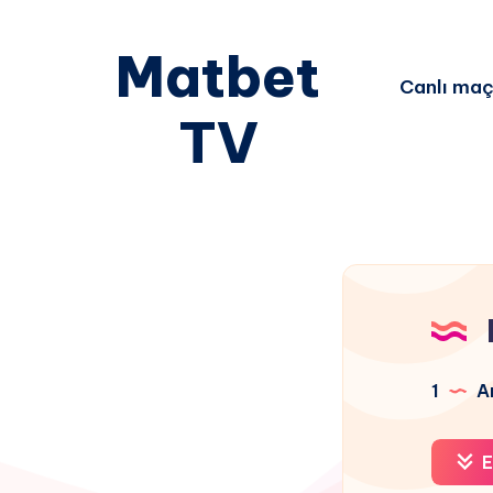
Matbet
Canlı maç
TV
1
Ar
E