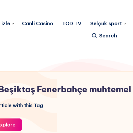
 izle
Canli Casino
TOD TV
Selçuk sport
Search
Beşiktaş Fenerbahçe muhtemel 
ticle with this Tag
xplore