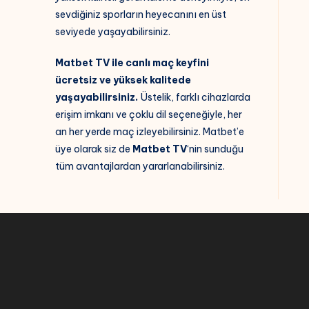
sevdiğiniz sporların heyecanını en üst
seviyede yaşayabilirsiniz.
Matbet TV ile canlı maç keyfini
ücretsiz ve yüksek kalitede
yaşayabilirsiniz.
Üstelik, farklı cihazlarda
erişim imkanı ve çoklu dil seçeneğiyle, her
an her yerde maç izleyebilirsiniz. Matbet’e
üye olarak siz de
Matbet TV
‘nin sunduğu
tüm avantajlardan yararlanabilirsiniz.