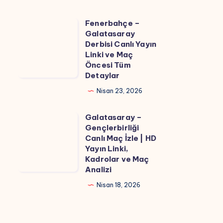
Fenerbahçe –
Fenerbahçe
Galatasaray
–
Derbisi Canlı Yayın
Galatasaray
Linki ve Maç
Öncesi Tüm
Derbisi
Detaylar
Canlı
Nisan 23, 2026
Yayın
Linki
Galatasaray –
Galatasaray
ve
Gençlerbirliği
–
Maç
Canlı Maç İzle | HD
Gençlerbirliği
Yayın Linki,
Öncesi
Kadrolar ve Maç
Canlı
Tüm
Analizi
Maç
Detaylar
Nisan 18, 2026
İzle
|
HD