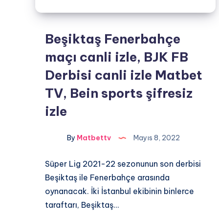
Beşiktaş Fenerbahçe
maçı canli izle, BJK FB
Derbisi canli izle Matbet
TV, Bein sports şifresiz
izle
By
Matbettv
Mayıs 8, 2022
Süper Lig 2021-22 sezonunun son derbisi
Beşiktaş ile Fenerbahçe arasında
oynanacak. İki İstanbul ekibinin binlerce
taraftarı, Beşiktaş…