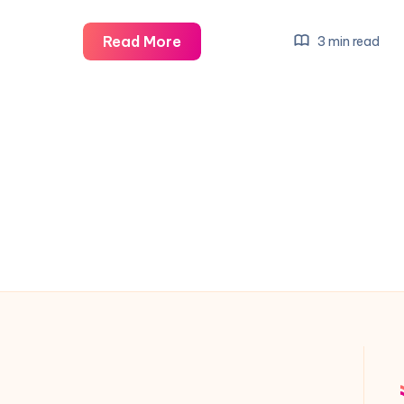
Beşiktaş
Read More
3 min read
Fenerbahçe
maçı
canli
izle,
BJK
FB
Derbisi
canli
izle
Matbet
TV,
Bein
sports
şifresiz