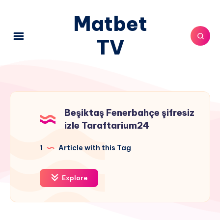
Matbet
TV
Beşiktaş Fenerbahçe şifresiz
izle Taraftarium24
1
Article with this Tag
Explore