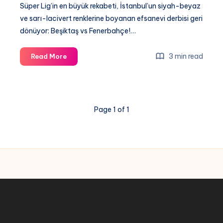
Süper Lig’in en büyük rekabeti, İstanbul’un siyah-beyaz
ve sarı-lacivert renklerine boyanan efsanevi derbisi geri
dönüyor: Beşiktaş vs Fenerbahçe!…
Beşiktaş
3 min read
Read More
Fenerbahçe
Maçı
Şifresiz
İzle:
Page 1 of 1
Taraftarium24
ve
Diğer
Platformlar
Hakkında
Bilmeniz
Gerekenler