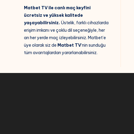
Matbet TV ile canlı maç keyfini
ücretsiz ve yüksek kalitede
yaşayabilirsiniz.
Üstelik, farklı cihazlarda
erişim imkanı ve çoklu dil seçeneğiyle, her
an her yerde maç izleyebilirsiniz. Matbet’e
üye olarak siz de
Matbet TV
‘nin sunduğu
tüm avantajlardan yararlanabilirsiniz.