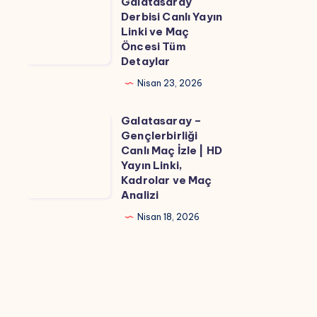
Galatasaray
–
Derbisi Canlı Yayın
Galatasaray
Linki ve Maç
Öncesi Tüm
Derbisi
Detaylar
Canlı
Nisan 23, 2026
Yayın
Linki
Galatasaray –
Galatasaray
ve
Gençlerbirliği
–
Maç
Canlı Maç İzle | HD
Gençlerbirliği
Yayın Linki,
Öncesi
Kadrolar ve Maç
Canlı
Tüm
Analizi
Maç
Detaylar
Nisan 18, 2026
İzle
|
HD
Yayın
Linki,