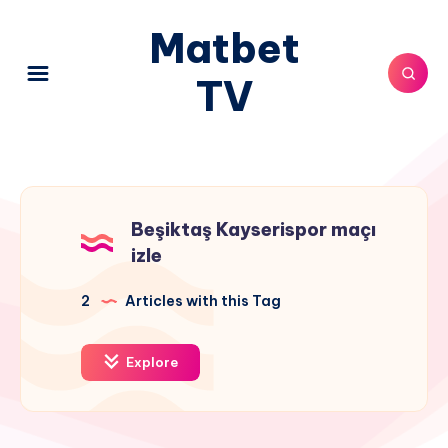
Matbet
TV
Beşiktaş Kayserispor maçı
izle
2
Articles with this Tag
Explore