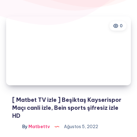
0
[ Matbet TV izle ] Beşiktaş Kayserispor
Maçı canli izle, Bein sports şifresiz izle
HD
By
Matbettv
Ağustos 5, 2022