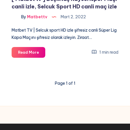
canli izle, Selcuk Sport HD canli maç izle
By
Matbettv
Mart 2, 2022
Matbet TV | Selcuk sport HD izle şifresiz canli Süper Lig
Kapa Maçını şifresiz olarak izleyin. Ziraat…
[
1 min read
Read More
Matbet
tv
]
Beşiktaş
Page 1 of 1
Kayserispor
Maçı
canli
izle,
Selcuk
Sport
HD