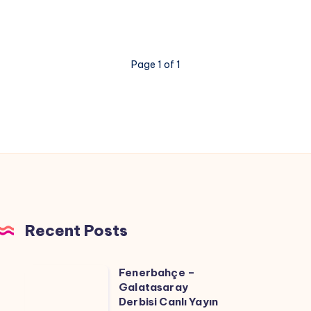
Page 1 of 1
Recent Posts
Fenerbahçe –
Fenerbahçe
Galatasaray
–
Derbisi Canlı Yayın