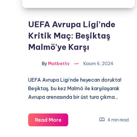
UEFA Avrupa Ligi’nde
Kritik Maç: Beşiktaş
Malmö’ye Karşı
By
Matbettv
Kasım 6, 2024
UEFA Avrupa Ligi‘nde heyecan dorukta!
Beşiktaş, bu kez Malmö ile karşılaşarak
Avrupa arenasında bir üst tura çıkma…
UEFA
Read More
4 min read
Avrupa
Ligi’nde