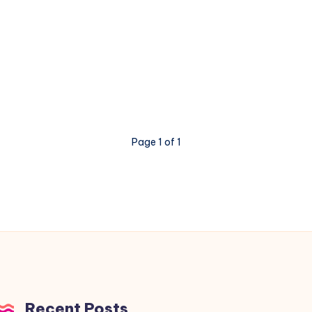
Page 1 of 1
Recent Posts