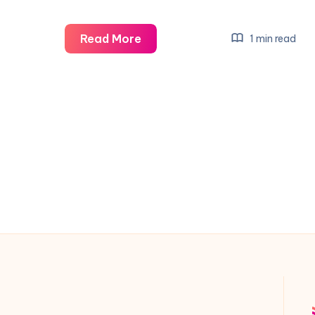
[
Read More
1 min read
Matbet
TV
izle
]
Beşiktaş
Sivasspor
maçı
canli
izle,
Şifresiz
HD
donmadan
kesintisiz
izle,