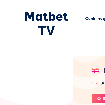
Matbet
Canlı maç
TV
1
Ar
E