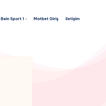
Bein Sport 1
Matbet Giriş
iletişim