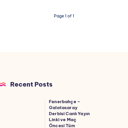
Page 1 of 1
Recent Posts
Fenerbahçe –
Fenerbahçe
Galatasaray
–
Derbisi Canlı Yayın
Galatasaray
Linki ve Maç
Öncesi Tüm
Derbisi