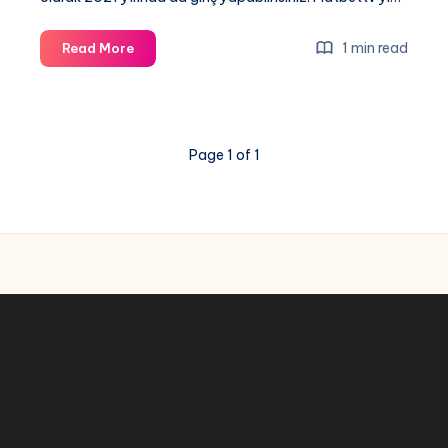
Matbettv
1 min read
Read More
canli
maç
izle
2021
Page 1 of 1
(
Matbet
Giriş
)