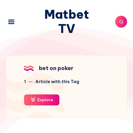
Matbet
TV
bet on poker
1
Article with this Tag
Explore