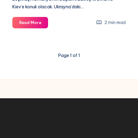
Kiev’e konuk olacak. Ukrayna’daki…
[
2 min read
Read More
Taraftarium
24
]
Dynamo
Page 1 of 1
Kiev
–
Beşiktaş
Maçı
canlı
izle,
BJK
Maç
linkleri