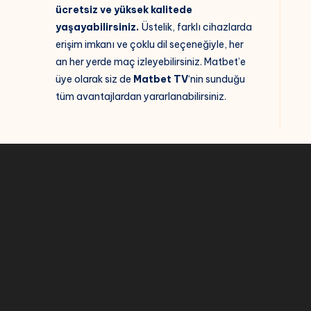
ücretsiz ve yüksek kalitede
yaşayabilirsiniz.
Üstelik, farklı cihazlarda
erişim imkanı ve çoklu dil seçeneğiyle, her
an her yerde maç izleyebilirsiniz. Matbet’e
üye olarak siz de
Matbet TV
‘nin sunduğu
tüm avantajlardan yararlanabilirsiniz.