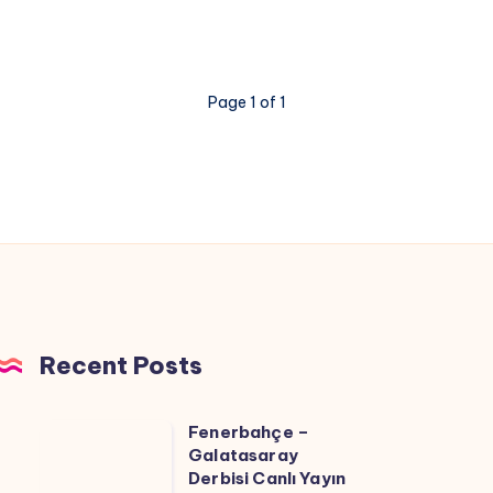
Page 1 of 1
Recent Posts
Fenerbahçe –
Fenerbahçe
Galatasaray
–
Derbisi Canlı Yayın