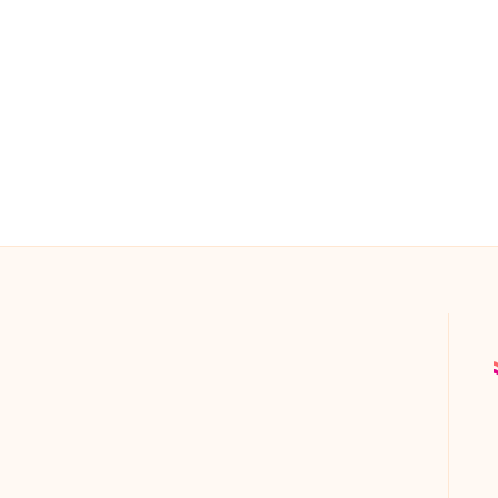
Derbi
Maçı
izle
canli
şifresiz
bein
sport