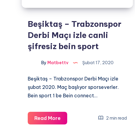
Beşiktaş – Trabzonspor
Derbi Maçı izle canli
şifresiz bein sport
By
Matbettv
Şubat 17, 2020
Beşiktaş – Trabzonspor Derbi Maçı izle
şubat 2020. Maç başlıyor sporseverler.
Bein sport 1 be Bein connect…
Beşiktaş
Read More
2 min read
–
Trabzonspor