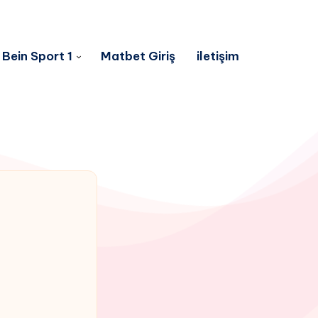
Bein Sport 1
Matbet Giriş
iletişim