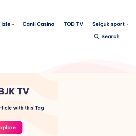
 izle
Canli Casino
TOD TV
Selçuk sport
Search
BJK TV
ticle with this Tag
xplore