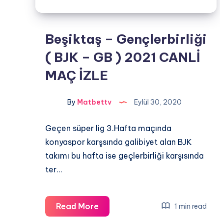
Beşiktaş – Gençlerbirliği
( BJK – GB ) 2021 CANLİ
MAÇ İZLE
By
Matbettv
Eylül 30, 2020
Geçen süper lig 3.Hafta maçında
konyaspor karşsında galibiyet alan BJK
takımı bu hafta ise geçlerbirliği karşısında
ter…
Beşiktaş
Read More
1 min read
–