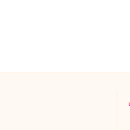
Gençlerbirliği
(
BJK
–
GB
)
2021
CANLİ
MAÇ
İZLE