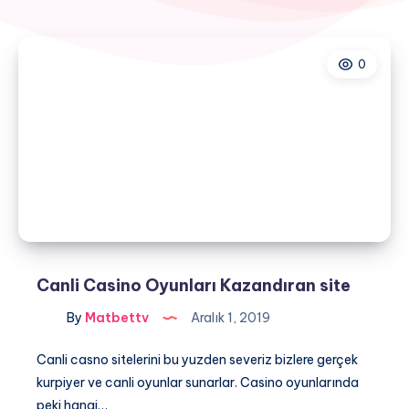
0
Canli Casino Oyunları Kazandıran site
By
Matbettv
Aralık 1, 2019
Canli casno sitelerini bu yuzden severiz bizlere gerçek
kurpiyer ve canli oyunlar sunarlar. Casino oyunlarında
peki hangi…