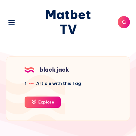
Matbet
TV
black jack
1
Article with this Tag
Explore