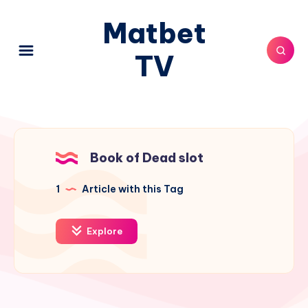
Matbet
TV
Book of Dead slot
1
Article with this Tag
Explore