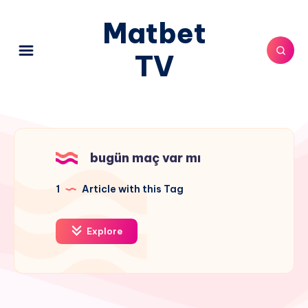
Matbet
TV
bugün maç var mı
1
Article with this Tag
Explore