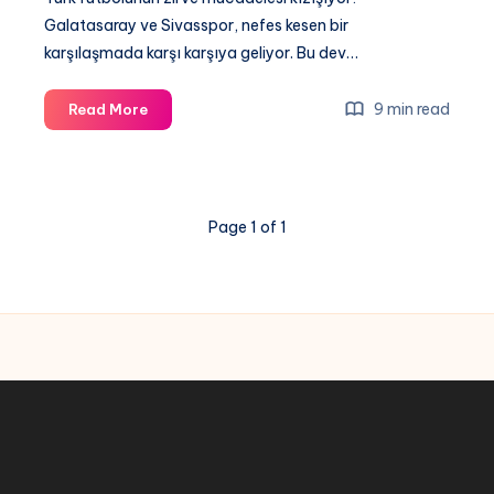
Galatasaray ve Sivasspor, nefes kesen bir
karşılaşmada karşı karşıya geliyor. Bu dev…
Süper
9 min read
Read More
Lig’de
Dev
Çatışma!
Galatasaray
Page 1 of 1
vs
Sivasspor
Maçı
Canlı
Yayınla
Ekranlarda!