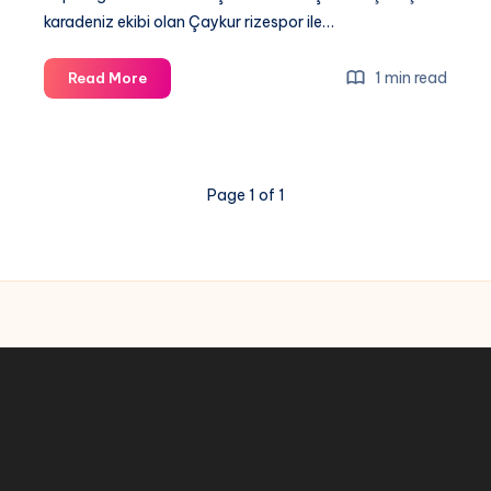
karadeniz ekibi olan Çaykur rizespor ile…
Beşiktaş
1 min read
Read More
Rizespor
Maçı
canli
izle
Page 1 of 1
Matbet
TV
Bein
sport
şifresiz