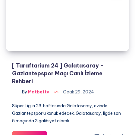
izle
ŞİFRESİZ
izle
|
10
Kasım
2024
Pazar
12.
Hafta
[ Taraftarium 24 ] Galatasaray –
Maçı
Gaziantepspor Maçı Canlı İzleme
Rehberi
By
Matbettv
Ocak 29, 2024
Süper Lig’in 23. haftasında Galatasaray, evinde
Gaziantepspor‘u konuk edecek. Galatasaray, ligde son
5 maçında 3 galibiyet alarak…