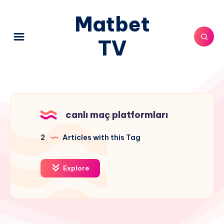
Matbet
TV
canlı maç platformları
2
Articles with this Tag
Explore