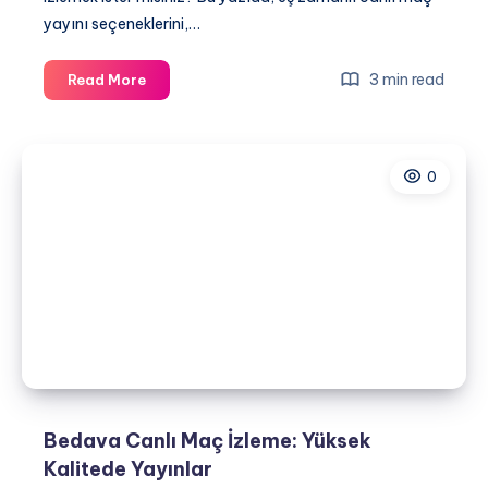
yayını seçeneklerini,…
Birden
3 min read
Read More
fazla
cihazda
aynı
0
anda
canlı
maç
yayını
izleyebilir
miyim?
Bedava Canlı Maç İzleme: Yüksek
Kalitede Yayınlar