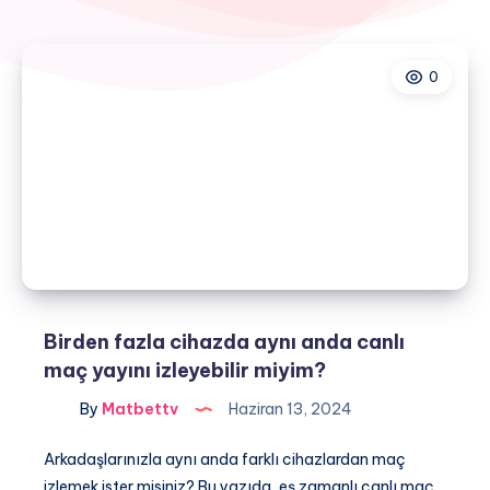
0
Birden fazla cihazda aynı anda canlı
maç yayını izleyebilir miyim?
By
Matbettv
Haziran 13, 2024
Arkadaşlarınızla aynı anda farklı cihazlardan maç
izlemek ister misiniz? Bu yazıda, eş zamanlı canlı maç