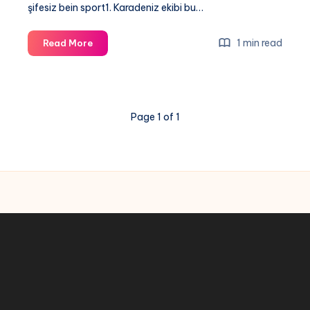
şifesiz bein sport1. Karadeniz ekibi bu…
(
1 min read
Read More
🔴
live
)
Trabzonspor
Page 1 of 1
–
Başakşehir
FK
canli
maç
yayını
şifesiz
bein
sport1