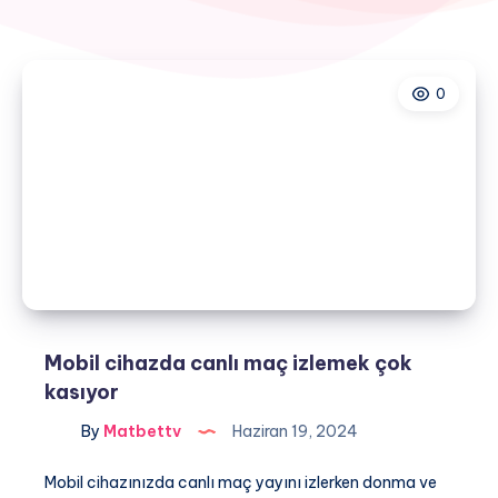
0
Mobil cihazda canlı maç izlemek çok
kasıyor
By
Matbettv
Haziran 19, 2024
Mobil cihazınızda canlı maç yayını izlerken donma ve