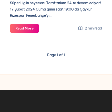
Süper Lig‘in heyecanı Taraftarium 24’te devam ediyor!
17 Şubat 2024 Cuma günü saat 19:00’da Çaykur
Rizespor, Fenerbahçe‘yi…
Çaykur
2 min read
Read More
Rizespor
Fenerbahçe
Maçı
Canlı
Page 1 of 1
İzle,
Şifresiz
Bein
Sports
1,
(Taraftarium
24)