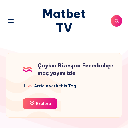
Matbet
TV
Çaykur Rizespor Fenerbahçe
maç yayını izle
1
Article with this Tag
Explore