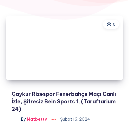
0
Çaykur Rizespor Fenerbahçe Maçı Canlı
İzle, Şifresiz Bein Sports 1, (Taraftarium
24)
By
Matbettv
Şubat 16, 2024