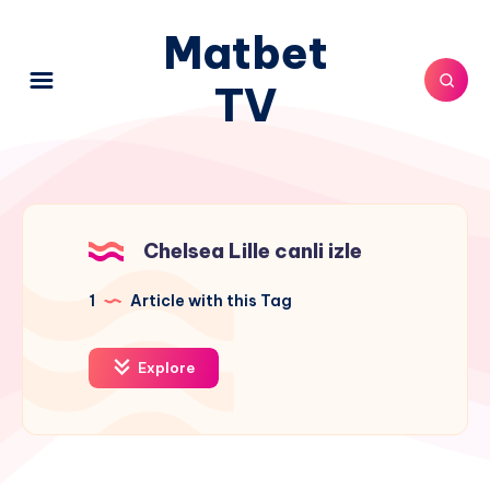
Matbet
TV
Chelsea Lille canli izle
1
Article with this Tag
Explore