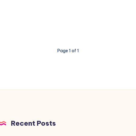
Page 1 of 1
Recent Posts