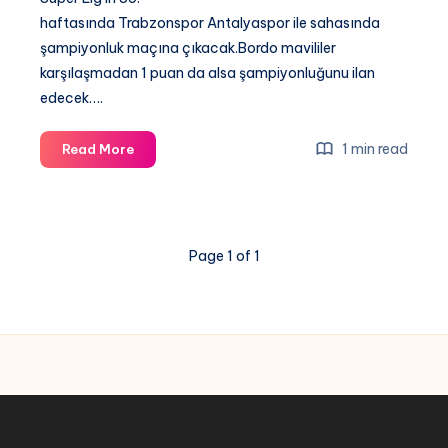
haftasında Trabzonspor Antalyaspor ile sahasında
şampiyonluk maçına çıkacak.Bordo mavililer
karşılaşmadan 1 puan da alsa şampiyonluğunu ilan
edecek….
[
1 min read
Read More
Mat
Bet
tv
]
Page 1 of 1
Trabzonspor
Antalyaspor
canli
maçı
izle,
Matbet
TV
bein
sport