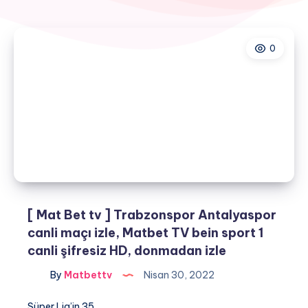
0
[ Mat Bet tv ] Trabzonspor Antalyaspor
canli maçı izle, Matbet TV bein sport 1
canli şifresiz HD, donmadan izle
By
Matbettv
Nisan 30, 2022
Süper Lig’in 35.