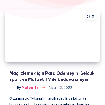
0
Maç İzlemek İçin Para Ödemeyin, Selcuk
sport ve Matbet TV ile bedava izleyin
By
Matbettv
Nisan 12, 2022
O zaman Lig Tv kanalını tercih edebilir ve bütün yıl
boyunca çok yüksek rakamlar ödeyebilirsin. Eğer bu…