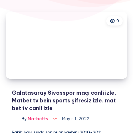
0
Galatasaray Sivasspor maçı canli izle,
Matbet tv bein sports şifresiz izle, mat
bet tv canli izle
By
Matbettv
Mayıs 1, 2022
Rakibi karşısında son puan kaybını 2010-2011