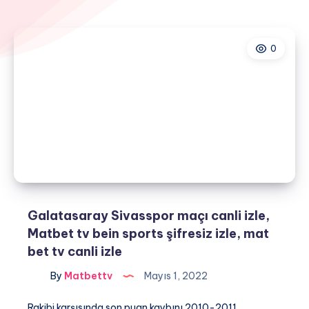
0
Galatasaray Sivasspor maçı canli izle,
Matbet tv bein sports şifresiz izle, mat
bet tv canli izle
By
Matbettv
Mayıs 1, 2022
Rakibi karşısında son puan kaybını 2010-2011