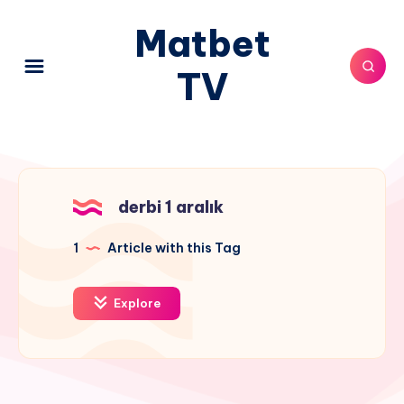
Matbet
TV
derbi 1 aralık
1
Article with this Tag
Explore