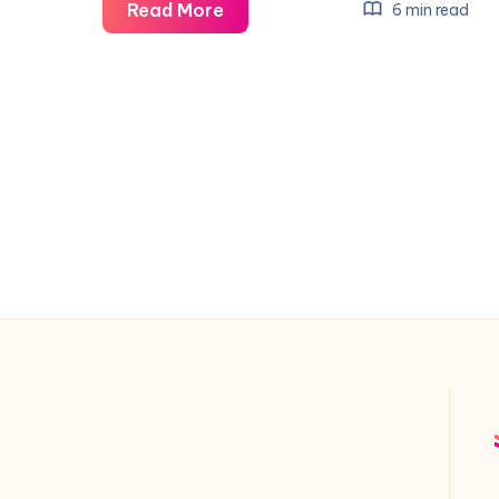
Derbi
Read More
6 min read
izle
Şifresiz:
Trabzonspor
–
Beşiktaş
Maçı
Canlı
Şifresiz
İzle,
Selçuk
Sports
HD