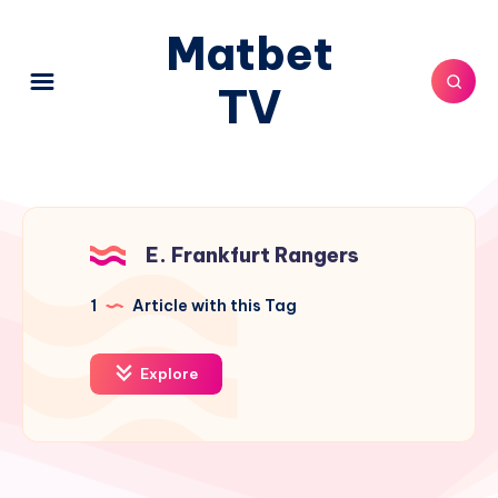
Matbet
TV
E. Frankfurt Rangers
1
Article with this Tag
Explore