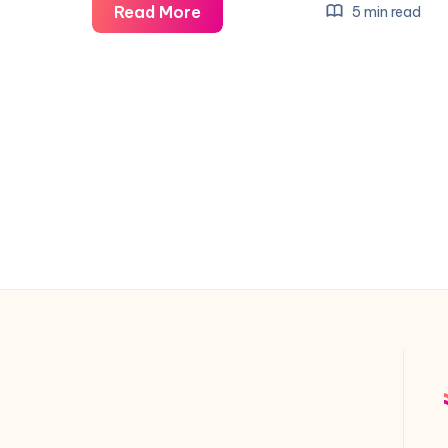
Canlı
Read More
5 min read
maç
yayını
izlerken
internet
çok
yavaş,
ne
yapmalıyım?