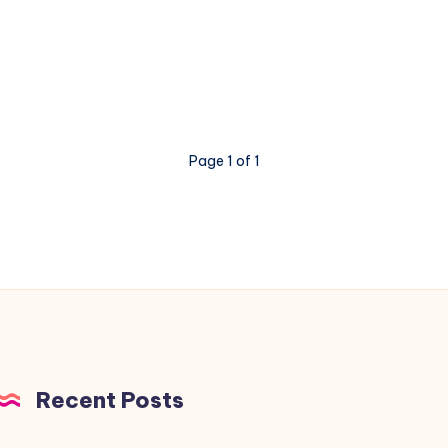
Page 1 of 1
Recent Posts