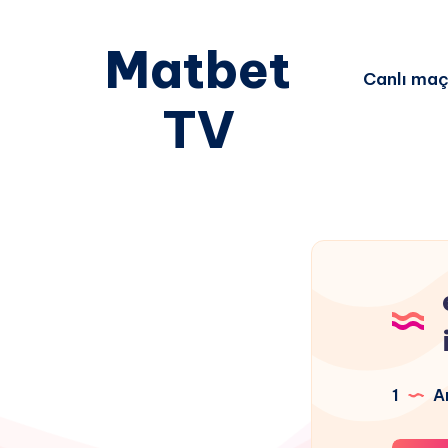
Matbet
Canlı maç
TV
1
Ar