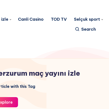
 izle
Canli Casino
TOD TV
Selçuk sport
Search
erzurum maç yayını izle
ticle with this Tag
xplore