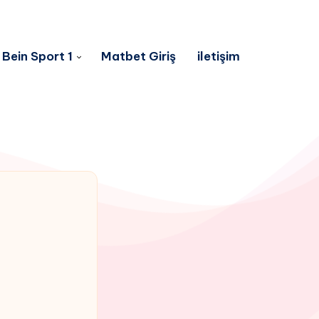
Bein Sport 1
Matbet Giriş
iletişim