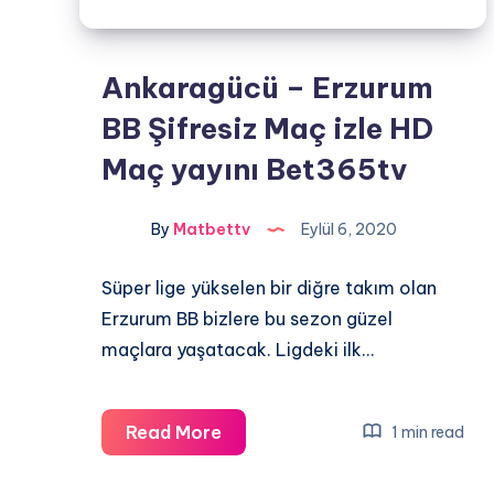
Ankaragücü – Erzurum
BB Şifresiz Maç izle HD
Maç yayını Bet365tv
By
Matbettv
Eylül 6, 2020
Süper lige yükselen bir diğre takım olan
Erzurum BB bizlere bu sezon güzel
maçlara yaşatacak. Ligdeki ilk…
Ankaragücü
Read More
1 min read
–
Erzurum