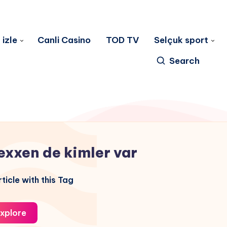
 izle
Canli Casino
TOD TV
Selçuk sport
Search
exxen de kimler var
ticle with this Tag
xplore