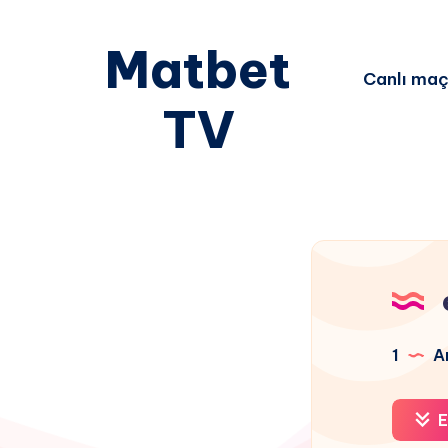
Matbet
Canlı maç
TV
1
Ar
E