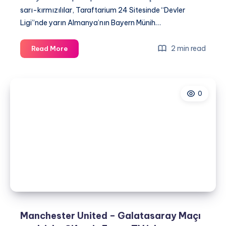
sarı-kırmızılılar, Taraftarium 24 Sitesinde “Devler
Ligi”nde yarın Almanya’nın Bayern Münih…
[
2 min read
Read More
Taraftarium24
]
Galatasaray
0
–
Bayern
Münih
maçı
canlı
izle,
Şifresiz
Exxen
TV
donmadan
izle,
Manchester United – Galatasaray Maçı
Jojobet