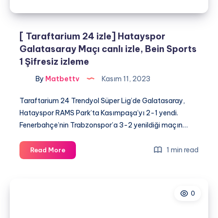
[ Taraftarium 24 izle] Hatayspor
Galatasaray Maçı canlı izle, Bein Sports
1 Şifresiz izleme
By
Matbettv
Kasım 11, 2023
Taraftarium 24 Trendyol Süper Lig’de Galatasaray,
Hatayspor RAMS Park’ta Kasımpaşa’yı 2-1 yendi.
Fenerbahçe’nin Trabzonspor’a 3-2 yenildiği maçın…
[
1 min read
Read More
Taraftarium
24
izle]
0
Hatayspor
Galatasaray
Maçı