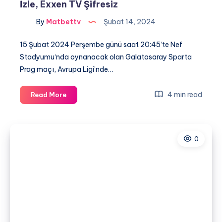
İzle, Exxen TV Şifresiz
By
Matbettv
Şubat 14, 2024
15 Şubat 2024 Perşembe günü saat 20:45‘te Nef
Stadyumu‘nda oynanacak olan Galatasaray Sparta
Prag maçı, Avrupa Ligi’nde…
Galatasaray
4 min read
Read More
vs
Sparta
Prag
0
Maçı
Canlı
İzle,
Exxen
TV
Şifresiz