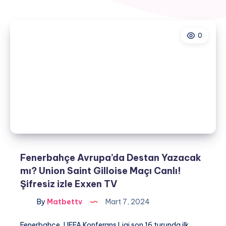
0
Fenerbahçe Avrupa’da Destan Yazacak
mı? Union Saint Gilloise Maçı Canlı!
Şifresiz izle Exxen TV
By
Matbettv
Mart 7, 2024
Fenerbahçe, UEFA Konferans Ligi son 16 turunda ilk