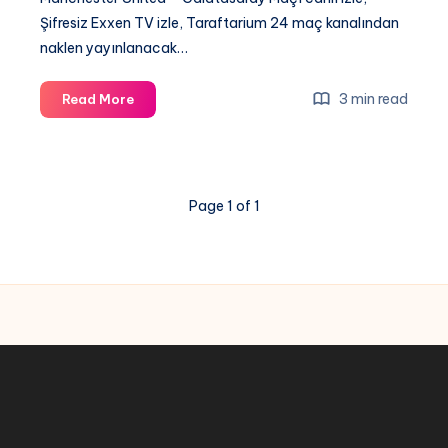
Şifresiz Exxen TV izle, Taraftarium 24 maç kanalından
naklen yayınlanacak…
Manchester
3 min read
Read More
United
–
Galatasaray
Maçı
Page 1 of 1
canlı
izle,
Şifresiz
Exxen
TV
izle,
Taraftarium
24