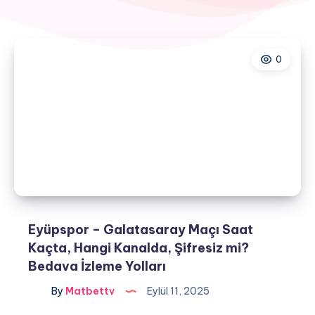
0
Eyüpspor – Galatasaray Maçı Saat
Kaçta, Hangi Kanalda, Şifresiz mi?
Bedava İzleme Yolları
By
Matbettv
Eylül 11, 2025