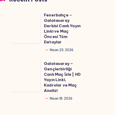
Fenerbahçe –
Fenerbahçe
Galatasaray
–
Derbisi Canlı Yayın
Galatasaray
Linki ve Maç
Öncesi Tüm
Derbisi
Detaylar
Canlı
Nisan 23, 2026
Yayın
Linki
Galatasaray –
Galatasaray
ve
Gençlerbirliği
–
Maç
Canlı Maç İzle | HD
Gençlerbirliği
Yayın Linki,
Öncesi
Kadrolar ve Maç
Canlı
Tüm
Analizi
Maç
Detaylar
Nisan 18, 2026
İzle
|
HD