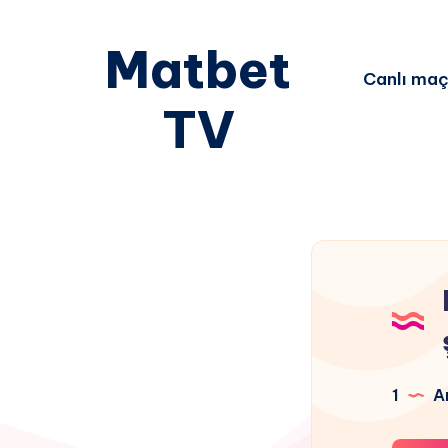
Matbet
Canlı maç
TV
1
Ar