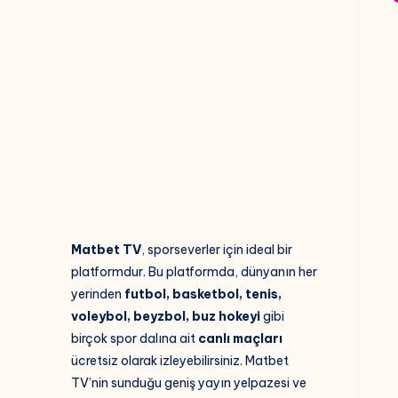
canli
izle
APK
Matbet TV
, sporseverler için ideal bir
platformdur. Bu platformda, dünyanın her
yerinden
futbol, basketbol, tenis,
voleybol, beyzbol, buz hokeyi
gibi
birçok spor dalına ait
canlı maçları
ücretsiz olarak izleyebilirsiniz. Matbet
TV’nin sunduğu geniş yayın yelpazesi ve