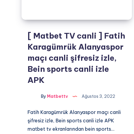
[ Matbet TV canli ] Fatih
Karagümrük Alanyaspor
maçı canli şifresiz izle,
Bein sports canli izle
APK
By
Matbettv
Ağustos 3, 2022
Fatih Karagümrük Alanyaspor maçı canli
şifresiz izle, Bein sports canli izle APK
matbet tv ekranlarından bein sports…