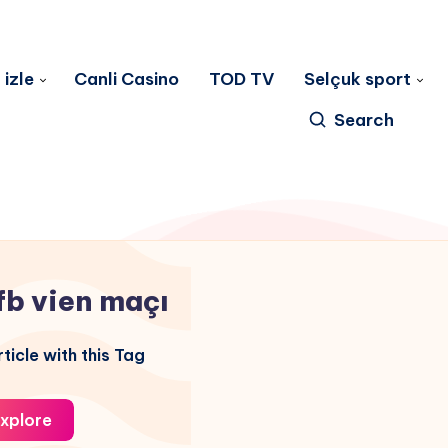
 izle
Canli Casino
TOD TV
Selçuk sport
Search
fb vien maçı
ticle with this Tag
xplore