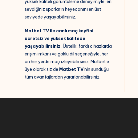
yüksek kaliteli görüntüleme deneyimiyle, en
sevdiğiniz sporların heyecanını en üst
seviyede yaşayabilirsiniz.
Matbet TV ile canlı maç keyfini
ücretsiz ve yüksek kalitede
yaşayabilirsiniz.
Üstelik, farklı cihazlarda
erişim imkanı ve çoklu dil seçeneğiyle, her
an her yerde maç izleyebilirsiniz. Matbet’e
üye olarak siz de
Matbet TV
‘nin sunduğu
tüm avantajlardan yararlanabilirsiniz.