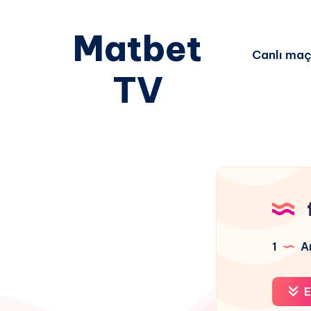
Matbet
Canlı maç
TV
1
Ar
E