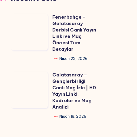
Fenerbahçe –
Fenerbahçe
Galatasaray
–
Derbisi Canlı Yayın
Galatasaray
Linki ve Maç
Öncesi Tüm
Derbisi
Detaylar
Canlı
Nisan 23, 2026
Yayın
Linki
Galatasaray –
Galatasaray
ve
Gençlerbirliği
–
Maç
Canlı Maç İzle | HD
Gençlerbirliği
Yayın Linki,
Öncesi
Kadrolar ve Maç
Canlı
Tüm
Analizi
Maç
Detaylar
Nisan 18, 2026
İzle
|
HD