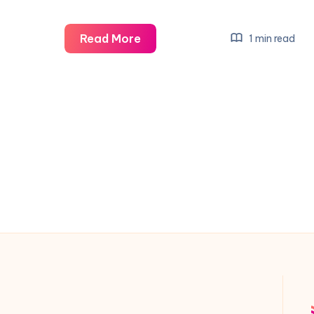
Austria
Read More
1 min read
Wien
Fenerbahçe
Maçı
şifresiz
canli
izle,
Selçuk
sports
HD
izle,
Bein
sports
1,
Exxen