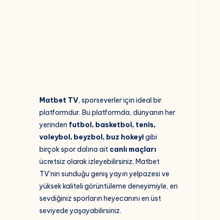
Matbet TV
, sporseverler için ideal bir
platformdur. Bu platformda, dünyanın her
yerinden
futbol, basketbol, tenis,
voleybol, beyzbol, buz hokeyi
gibi
birçok spor dalına ait
canlı maçları
ücretsiz olarak izleyebilirsiniz. Matbet
TV’nin sunduğu geniş yayın yelpazesi ve
yüksek kaliteli görüntüleme deneyimiyle, en
sevdiğiniz sporların heyecanını en üst
seviyede yaşayabilirsiniz.