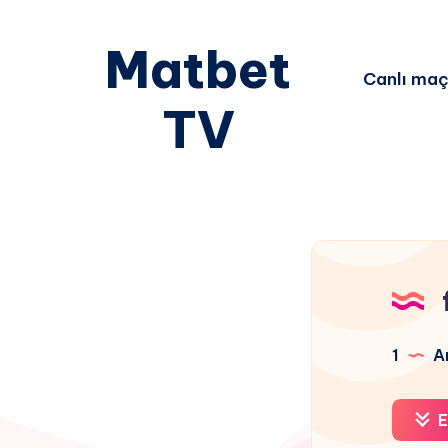
Matbet
Canlı maç
TV
1
Ar
E