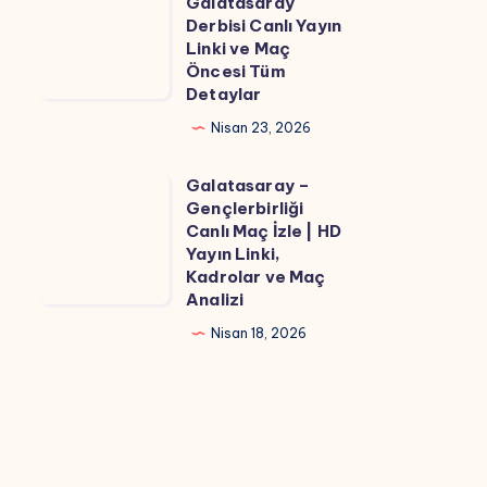
Galatasaray
–
Derbisi Canlı Yayın
Galatasaray
Linki ve Maç
Öncesi Tüm
Derbisi
Detaylar
Canlı
Nisan 23, 2026
Yayın
Linki
Galatasaray –
Galatasaray
ve
Gençlerbirliği
–
Maç
Canlı Maç İzle | HD
Gençlerbirliği
Yayın Linki,
Öncesi
Kadrolar ve Maç
Canlı
Tüm
Analizi
Maç
Detaylar
Nisan 18, 2026
İzle
|
HD
Yayın
Linki,