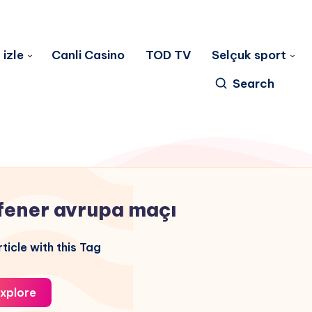
 izle
Canli Casino
TOD TV
Selçuk sport
Search
fener avrupa maçı
ticle with this Tag
xplore