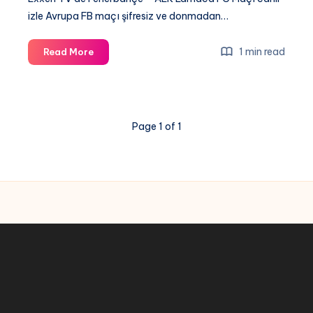
izle Avrupa FB maçı şifresiz ve donmadan…
[
1 min read
Read More
Exxen
TV
]
Fenerbahçe
Page 1 of 1
AEK
Larnaca
Maçı
canli
izle,
Şifresiz
Exxen
maç
yayını
izle,
Donmadan
maç