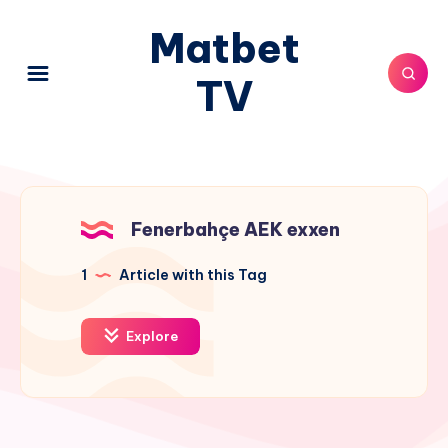
Matbet
TV
Fenerbahçe AEK exxen
1
Article with this Tag
Explore