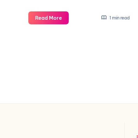
[
Read More
1 min read
Matbet
TV
]
Fenerbahçe
Beşiktaş
maçı
canlı
izle,
Bedava
Şifresiz
donmadan
derbi
izle