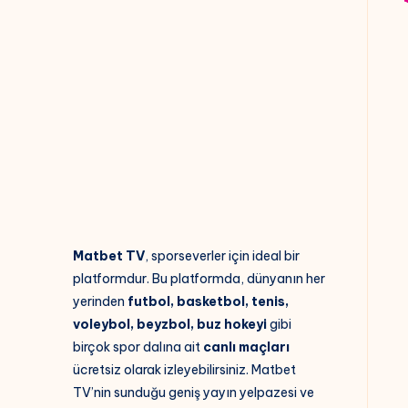
Matbet TV
, sporseverler için ideal bir
platformdur. Bu platformda, dünyanın her
yerinden
futbol, basketbol, tenis,
voleybol, beyzbol, buz hokeyi
gibi
birçok spor dalına ait
canlı maçları
ücretsiz olarak izleyebilirsiniz. Matbet
TV’nin sunduğu geniş yayın yelpazesi ve