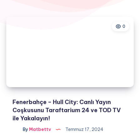
0
Fenerbahçe – Hull City: Canlı Yayın
Coşkusunu Taraftarium 24 ve TOD TV
ile Yakalayın!
By
Matbettv
Temmuz 17, 2024