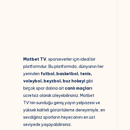
Matbet TV
, sporseverler için ideal bir
platformdur. Bu platformda, dünyanın her
yerinden
futbol, basketbol, tenis,
voleybol, beyzbol, buz hokeyi
gibi
birçok spor dalına ait
canlı maçları
ücretsiz olarak izleyebilirsiniz. Matbet
TV’nin sunduğu geniş yayın yelpazesi ve
yüksek kaliteli görüntüleme deneyimiyle, en
sevdiğiniz sporların heyecanını en üst
seviyede yaşayabilirsiniz.