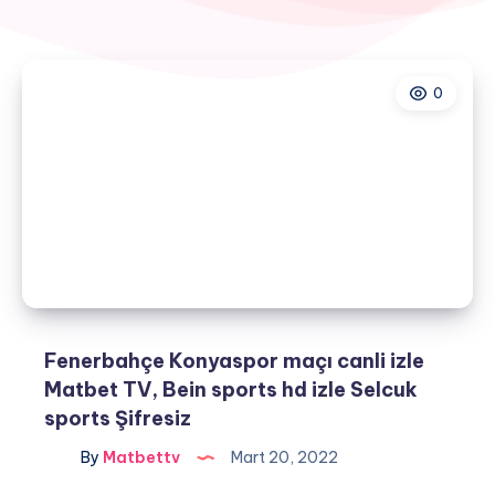
0
Fenerbahçe Konyaspor maçı canli izle
Matbet TV, Bein sports hd izle Selcuk
sports Şifresiz
By
Matbettv
Mart 20, 2022