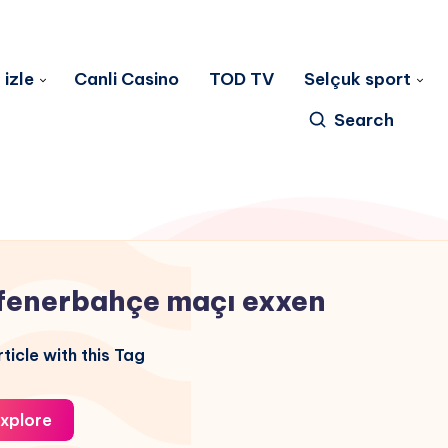
 izle
Canli Casino
TOD TV
Selçuk sport
Search
fenerbahçe maçı exxen
ticle with this Tag
xplore