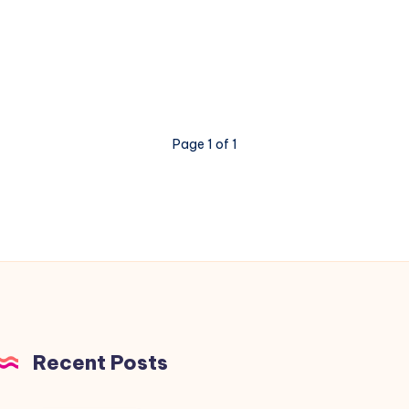
Page 1 of 1
Recent Posts