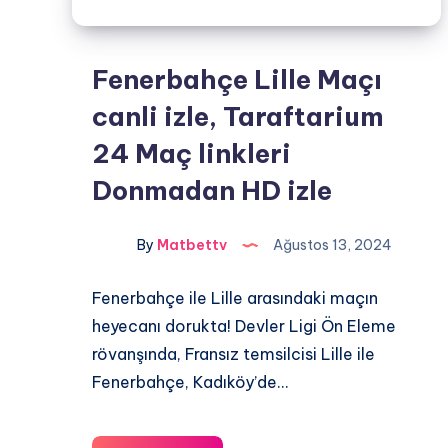
Fenerbahçe Lille Maçı
canli izle, Taraftarium
24 Maç linkleri
Donmadan HD izle
By
Matbettv
Ağustos 13, 2024
Fenerbahçe ile Lille arasındaki maçın
heyecanı dorukta! Devler Ligi Ön Eleme
rövanşında, Fransız temsilcisi Lille ile
Fenerbahçe, Kadıköy’de…