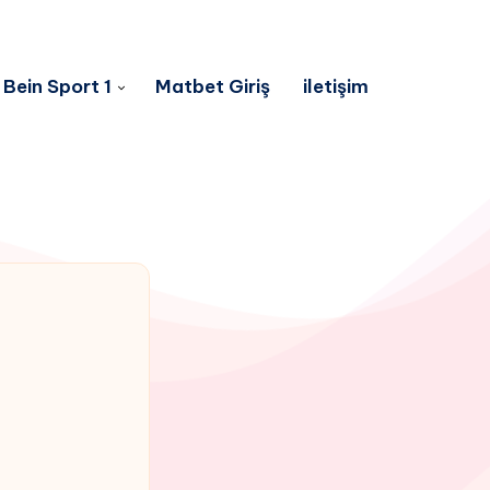
Bein Sport 1
Matbet Giriş
iletişim