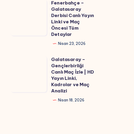
Fenerbahçe –
Fenerbahçe
Galatasaray
–
Derbisi Canlı Yayın
Galatasaray
Linki ve Maç
Öncesi Tüm
Derbisi
Detaylar
Canlı
Nisan 23, 2026
Yayın
Linki
Galatasaray –
Galatasaray
ve
Gençlerbirliği
–
Maç
Canlı Maç İzle | HD
Gençlerbirliği
Yayın Linki,
Öncesi
Kadrolar ve Maç
Canlı
Tüm
Analizi
Maç
Detaylar
Nisan 18, 2026
İzle
|
HD
Yayın