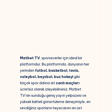
Matbet TV
, sporseverler için ideal bir
platformdur. Bu platformda, dünyanın her
yerinden
futbol, basketbol, tenis,
voleybol, beyzbol, buz hokeyi
gibi
birçok spor dalına ait
canlı maçları
ücretsiz olarak izleyebilirsiniz. Matbet
TV’nin sunduğu geniş yayın yelpazesi ve
yüksek kaliteli görüntüleme deneyimiyle, en
sevdiğiniz sporların heyecanını en üst